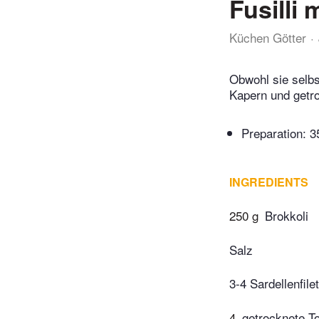
Fusilli
Küchen Götter
Obwohl sie selbs
Kapern und getro
Preparation:
3
INGREDIENTS
250 g
Brokkoli
Salz
3-4 Sardellenfil
4
getrocknete To