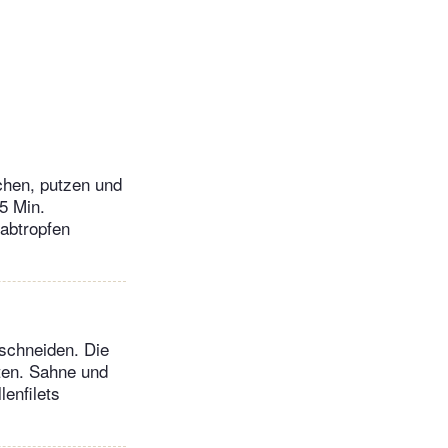
chen, putzen und
5 Min.
 abtropfen
 schneiden. Die
aten. Sahne und
enfilets