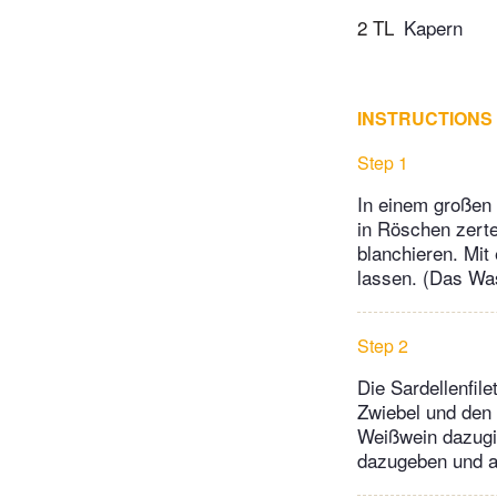
2 TL
Kapern
INSTRUCTIONS
Step 1
In einem großen
in Röschen zert
blanchieren. Mit
lassen. (Das Wa
Step 2
Die Sardellenfil
Zwiebel und den 
Weißwein dazugie
dazugeben und al