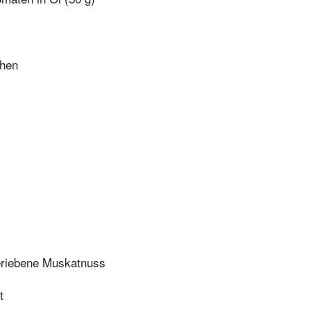
ehen
eriebene Muskatnuss
t