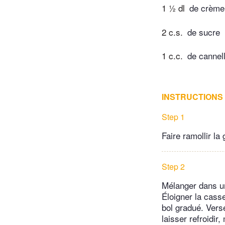
1 ½ dl
de crème
2 c.s.
de sucre
1 c.c.
de cannel
INSTRUCTIONS
Step 1
Faire ramollir la
Step 2
Mélanger dans un
Éloigner la casse
bol gradué. Vers
laisser refroidir,