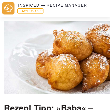
INSPICED — RECIPE MANAGER
DOWNLOAD APP
Rezept Tipp: »Baba« –