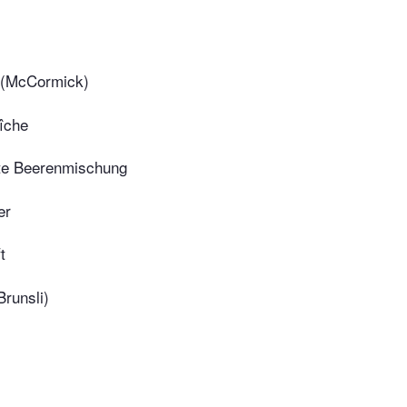
l (McCormick)
îche
lte Beerenmischung
er
t
Brunsli)