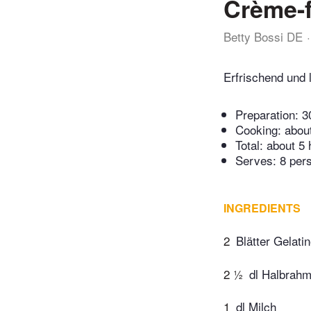
Crème-f
Betty Bossi DE
Erfrischend und 
Preparation:
3
Cooking:
abou
Total:
about 5 
Serves: 8 per
INGREDIENTS
2
Blätter Gelati
2 ½
dl Halbrah
1
dl Milch