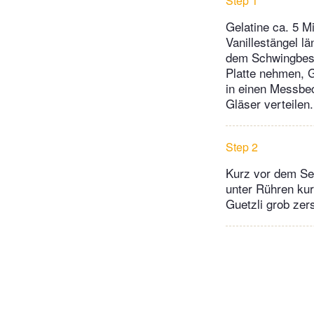
Step 1
Gelatine ca. 5 M
Vanillestängel l
dem Schwingbesen
Platte nehmen, G
in einen Messbe
Gläser verteilen
Step 2
Kurz vor dem Ser
unter Rühren ku
Guetzli grob zers