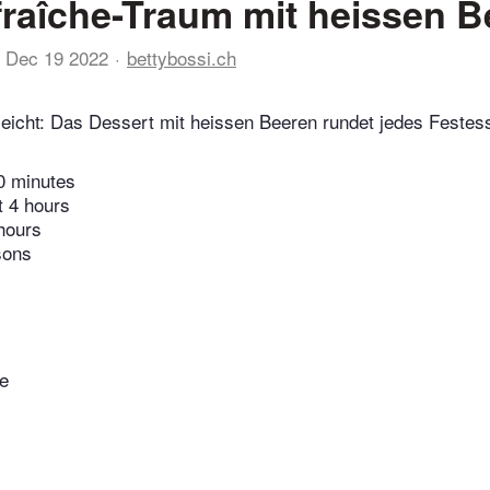
raîche-Traum mit heissen B
Dec 19 2022
bettybossi.ch
leicht: Das Dessert mit heissen Beeren rundet jedes Festess
0 minutes
t 4 hours
hours
sons
ne
m