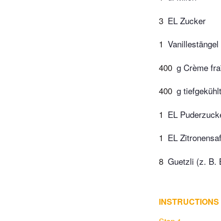
3
EL Zucker
1
Vanillestänge
400
g Crème fra
400
g tiefgeküh
1
EL Puderzuck
1
EL Zitronensaf
8
Guetzli (z. B. 
INSTRUCTIONS