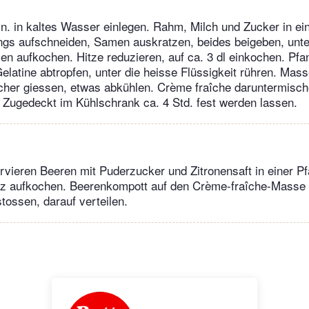
in. in kaltes Wasser einlegen. Rahm, Milch und Zucker in e
ängs aufschneiden, Samen auskratzen, beides beigeben, unt
 aufkochen. Hitze reduzieren, auf ca. 3 dl einkochen. Pfa
elatine abtropfen, unter die heisse Flüssigkeit rühren. Mass
cher giessen, etwas abkühlen. Crème fraîche daruntermisch
. Zugedeckt im Kühlschrank ca. 4 Std. fest werden lassen.
vieren Beeren mit Puderzucker und Zitronensaft in einer P
rz aufkochen. Beerenkompott auf den Crème-fraîche-Masse 
tossen, darauf verteilen.