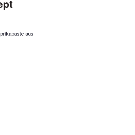
ept
aprikapaste aus