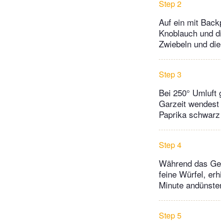
Step 2
Auf ein mit Back
Knoblauch und di
Zwiebeln und die
Step 3
Bei 250° Umluft 
Garzeit wendest 
Paprika schwarz
Step 4
Während das Gemü
feine Würfel, erh
Minute andünsten
Step 5