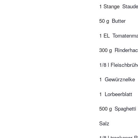
1 Stange
Staude
50 g
Butter
1 EL
Tomatenma
300 g
Rinderhac
1/8 l Fleischbrüh
1
Gewürznelke
1
Lorbeerblatt
500 g
Spaghetti
Salz
1/8 l trockener 