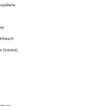
nsellerie
rk
kfleisch
e (Instant)
Rotwein