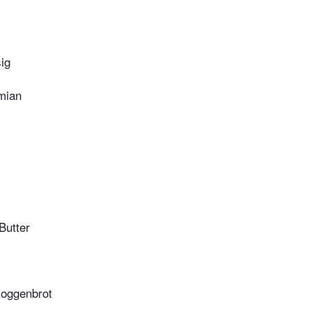
ig
mian
Butter
Roggenbrot