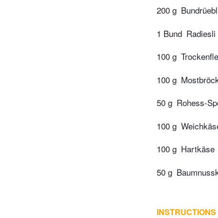
200 g
Bundrüebl
1 Bund
Radiesli
100 g
Trockenfl
100 g
Mostbröck
50 g
Rohess-Sp
100 g
Weichkäs
100 g
Hartkäse
50 g
Baumnussk
INSTRUCTIONS