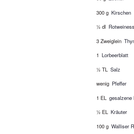
300 g
Kirschen
½ dl
Rotweiness
3 Zweiglein
Thy
1
Lorbeerblatt
½ TL
Salz
wenig
Pfeffer
1 EL
gesalzene 
½ EL
Kräuter
100 g
Walliser 