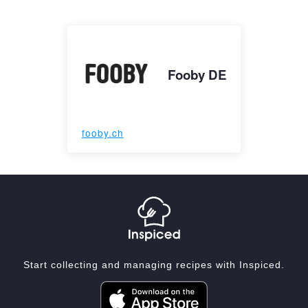
Fooby DE
fooby.ch
Start collecting and managing recipes with Inspiced.