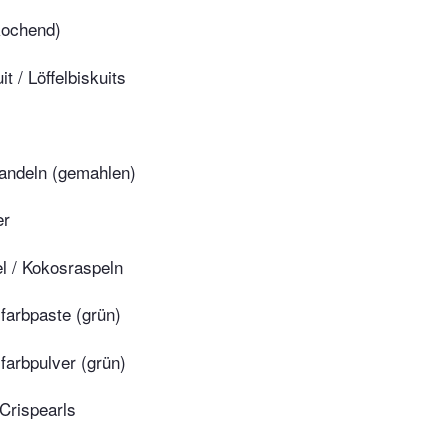
kochend)
it / Löffelbiskuits
andeln (gemahlen)
er
l / Kokosraspeln
farbpaste (grün)
farbpulver (grün)
 Crispearls