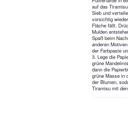
Pulverfarbe in e
auf das Tiramisu
Sieb und verteil
vorsichtig wiede
Fläche fällt. Drü
Mulden entstehen
Spaß beim Nachm
anderen Motiven
der Farbpaste un
3. Lege die Papi
grüne Mandelmisc
dann die Papierb
grüne Masse in di
der Blumen, soda
Tiramisu mit den