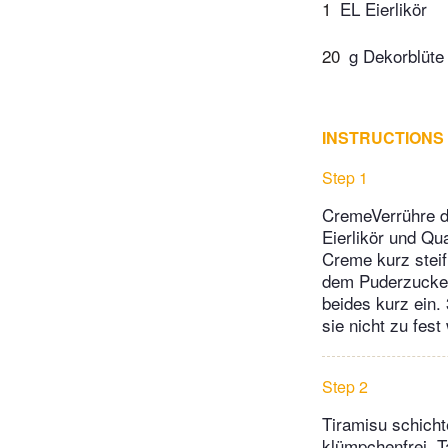
1
EL Eierlikör
20
g Dekorblüte
INSTRUCTIONS
Step 1
CremeVerrühre d
Eierlikör und Qu
Creme kurz steif
dem Puderzucker 
beides kurz ein.
sie nicht zu fest 
Step 2
Tiramisu schich
klümpchenfrei. T