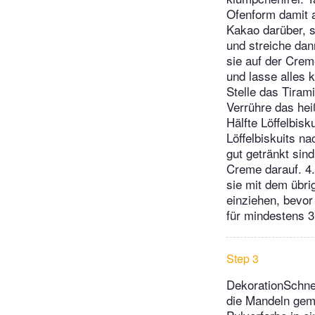
Ofenform damit a
Kakao darüber, s
und streiche dan
sie auf der Crem
und lasse alles k
Stelle das Tiram
Verrühre das he
Hälfte Löffelbis
Löffelbiskuits n
gut getränkt sind
Creme darauf. 4.
sie mit dem übri
einziehen, bevor 
für mindestens 3
Step 3
DekorationSchne
die Mandeln gem