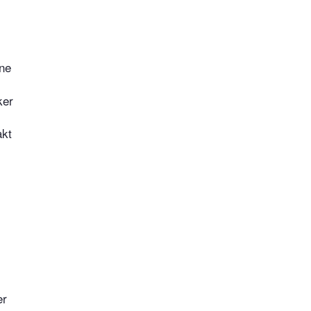
ne
ker
akt
er