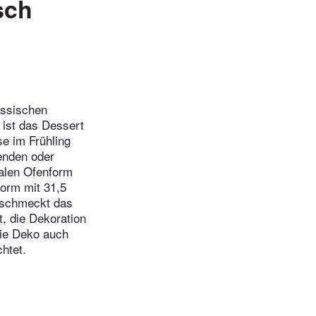
sch
assischen
 ist das Dessert
se im Frühling
enden oder
valen Ofenform
Form mit 31,5
 schmeckt das
, die Dekoration
die Deko auch
htet.