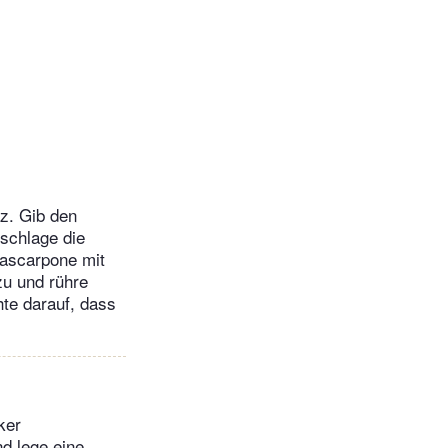
z. Gib den
 schlage die
Mascarpone mit
zu und rühre
hte darauf, dass
ker
nd lege eine