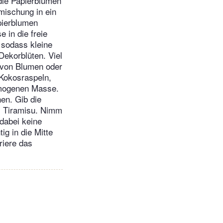
die Papierblumen
mischung in ein
pierblumen
 in die freie
, sodass kleine
Dekorblüten. Viel
 von Blumen oder
Kokosraspeln,
homogenen Masse.
en. Gib die
em Tiramisu. Nimm
dabei keine
ig in die Mitte
riere das