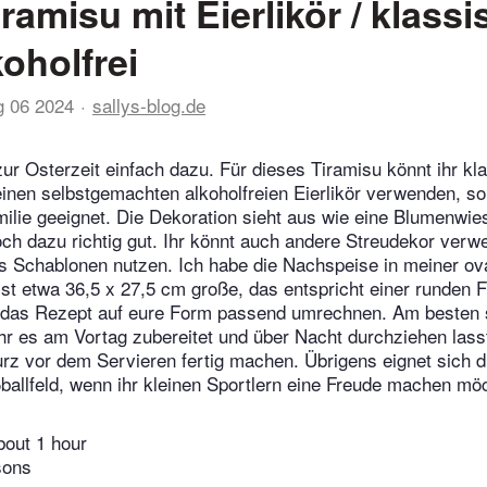
ramisu mit Eierlikör / klassi
koholfrei
g 06 2024
sallys-blog.de
 zur Osterzeit einfach dazu. Für dieses Tiramisu könnt ihr kl
einen selbstgemachten alkoholfreien Eierlikör verwenden, so
milie geeignet. Die Dekoration sieht aus wie eine Blumenwie
h dazu richtig gut. Ihr könnt auch andere Streudekor verw
s Schablonen nutzen. Ich habe die Nachspeise in meiner o
 ist etwa 36,5 x 27,5 cm große, das entspricht einer runden 
r das Rezept auf eure Form passend umrechnen. Am besten
hr es am Vortag zubereitet und über Nacht durchziehen lasst
urz vor dem Servieren fertig machen. Übrigens eignet sich 
ßballfeld, wenn ihr kleinen Sportlern eine Freude machen möc
bout 1 hour
sons