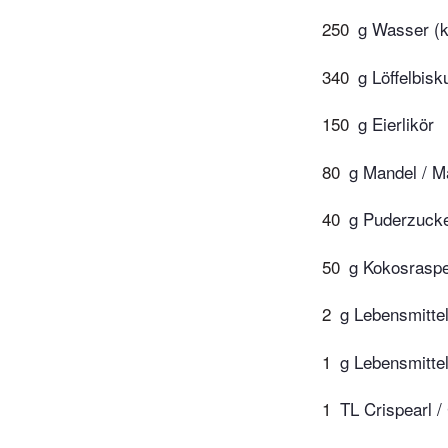
250
g Wasser (
340
g Löffelbisku
150
g Eierlikör
80
g Mandel / M
40
g Puderzuck
50
g Kokosraspe
2
g Lebensmittel
1
g Lebensmittel
1
TL Crispearl /