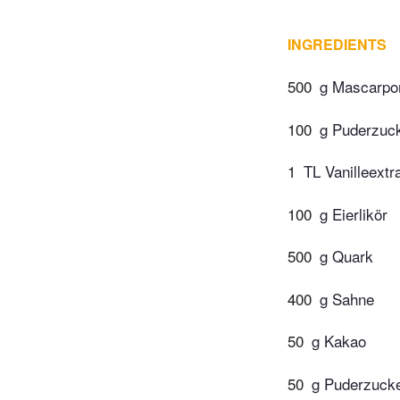
INGREDIENTS
500
g Mascarpo
100
g Puderzuc
1
TL Vanilleextr
100
g Eierlikör
500
g Quark
400
g Sahne
50
g Kakao
50
g Puderzuck