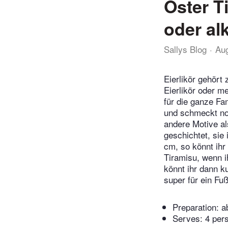
Oster Ti
oder al
Sallys Blog
Au
Eierlikör gehört
Eierlikör oder m
für die ganze Fa
und schmeckt noc
andere Motive al
geschichtet, sie
cm, so könnt ih
Tiramisu, wenn i
könnt ihr dann k
super für ein Fu
Preparation:
a
Serves: 4 per