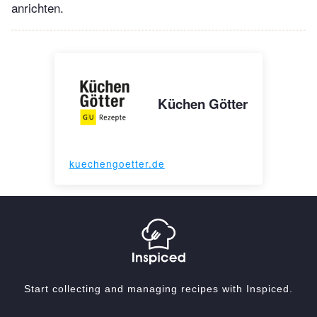
anrichten.
Küchen Götter
kuechengoetter.de
Start collecting and managing recipes with Inspiced.