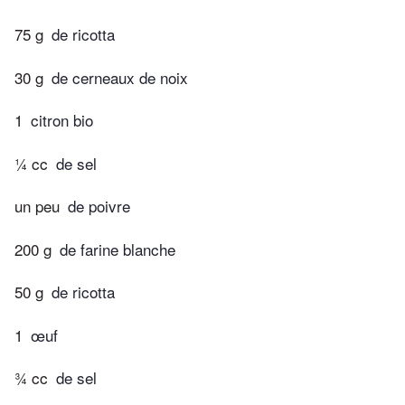
75 g
de ricotta
30 g
de cerneaux de noix
1
citron bio
¼ cc
de sel
un peu
de poivre
200 g
de farine blanche
50 g
de ricotta
1
œuf
¾ cc
de sel