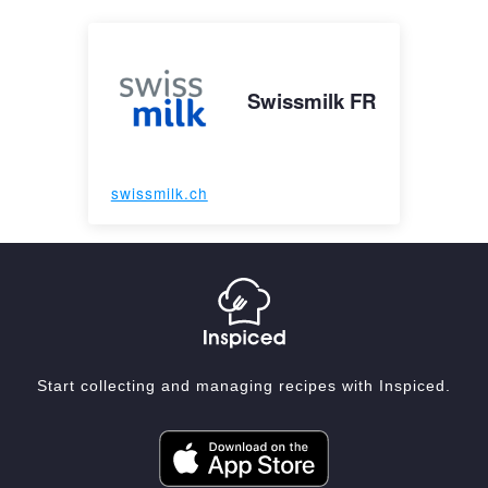
Swissmilk FR
swissmilk.ch
Start collecting and managing recipes with Inspiced.