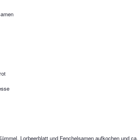
samen
rot
esse
Kümmel, Lorbeerblatt und Fenchelsamen aufkochen und ca. 