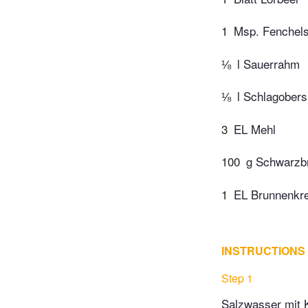
1
Msp. Fenchel
⅛
l Sauerrahm
⅛
l Schlagobers
3
EL Mehl
100
g Schwarzb
1
EL Brunnenkr
INSTRUCTIONS
Step 1
Salzwasser mit 