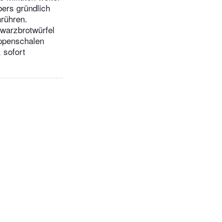
ers gründlich
rühren.
hwarzbrotwürfel
uppenschalen
 sofort