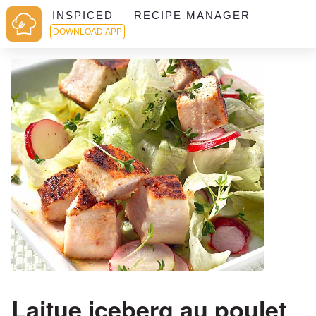
INSPICED — RECIPE MANAGER
DOWNLOAD APP
Laitue iceberg au poulet