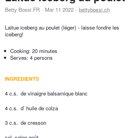
Betty Bossi FR
Mar 11 2022
bettybossi.ch
Laitue iceberg au poulet (léger) - laisse fondre les
iceberg!
Cooking:
20 minutes
Serves: 4 persons
INGREDIENTS
4 c.s.
de vinaigre balsamique blanc
4 c.s.
d’ huile de colza
3 c.s.
de cresson
sel, selon goût