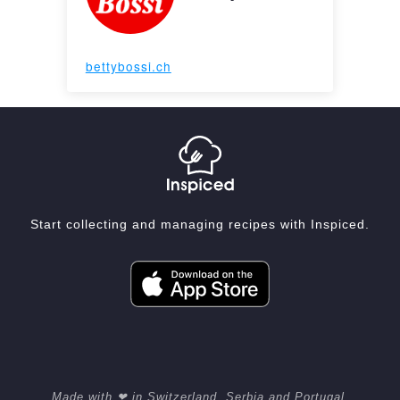
bettybossi.ch
Start collecting and managing recipes with Inspiced.
Made with ❤ in Switzerland, Serbia and Portugal.