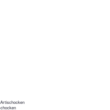
 Artischocken
ischocken