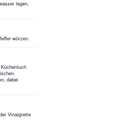
nwasser legen.
feffer würzen.
m Küchentuch
mischen.
en, dabei
der Vinaigrette