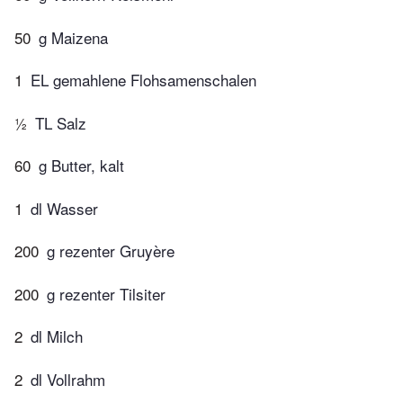
50
g Maizena
1
EL gemahlene Flohsamenschalen
½
TL Salz
60
g Butter, kalt
1
dl Wasser
200
g rezenter Gruyère
200
g rezenter Tilsiter
2
dl Milch
2
dl Vollrahm