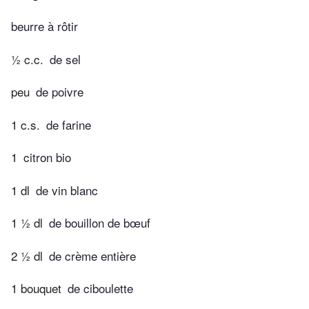
beurre à rôtir
½ c.c.
de sel
peu
de poivre
1 c.s.
de farine
1
citron bio
1 dl
de vin blanc
1 ½ dl
de bouillon de bœuf
2 ½ dl
de crème entière
1 bouquet
de ciboulette