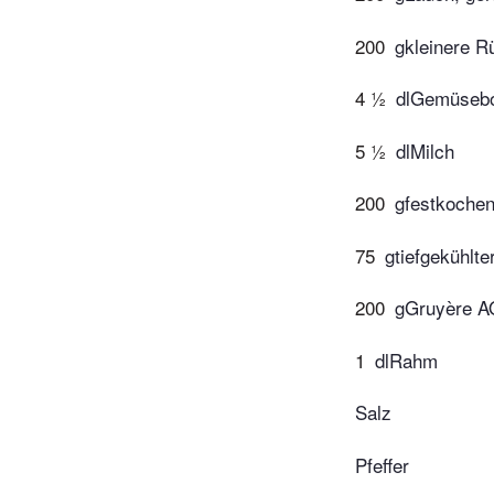
200
gkleinere Rü
4 ½
dlGemüsebo
5 ½
dlMilch
200
gfestkochend
75
gtiefgekühlte
200
gGruyère A
1
dlRahm
Salz
Pfeffer