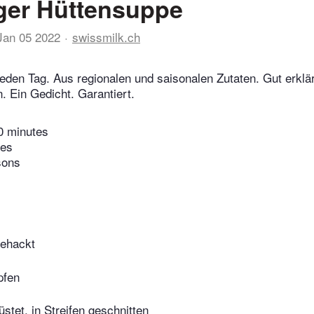
ger Hüttensuppe
Jan 05 2022
swissmilk.ch
eden Tag. Aus regionalen und saisonalen Zutaten. Gut erklär
 Ein Gedicht. Garantiert.
0 minutes
tes
sons
gehackt
pfen
stet, in Streifen geschnitten