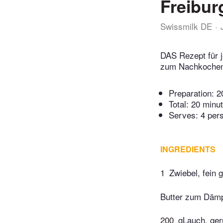
Freibur
Swissmilk DE
DAS Rezept für j
zum Nachkochen.
Preparation:
2
Total:
20 minu
Serves: 4 per
INGREDIENTS
1
Zwiebel, fein 
Butter zum Däm
200
gLauch, gerü