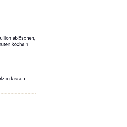
uillon ablöschen,
nuten köcheln
lzen lassen.