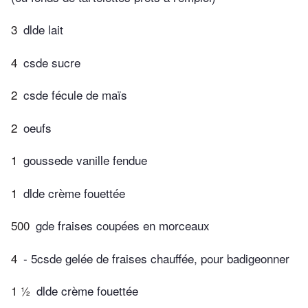
3
dlde lait
4
csde sucre
2
csde fécule de maïs
2
oeufs
1
goussede vanille fendue
1
dlde crème fouettée
500
gde fraises coupées en morceaux
4
- 5csde gelée de fraises chauffée, pour badigeonner
1 ½
dlde crème fouettée