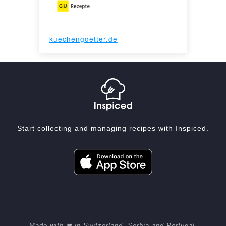
kuechengoetter.de
Start collecting and managing recipes with Inspiced.
Made with ❤ in Switzerland, Serbia and Portugal.