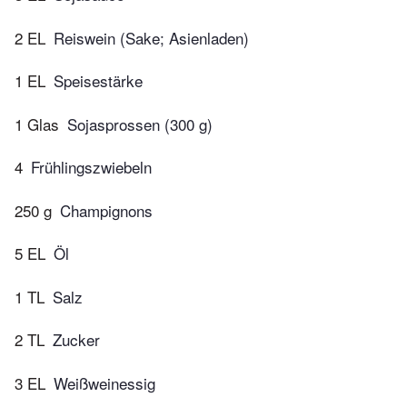
2 EL
Reiswein (Sake; Asienladen)
1 EL
Speisestärke
1 Glas
Sojasprossen (300 g)
4
Frühlingszwiebeln
250 g
Champignons
5 EL
Öl
1 TL
Salz
2 TL
Zucker
3 EL
Weißweinessig