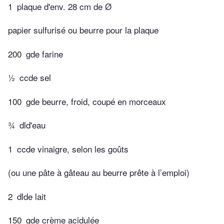
1
plaque d'env. 28 cm de Ø
papier sulfurisé ou beurre pour la plaque
200
gde farine
½
ccde sel
100
gde beurre, froid, coupé en morceaux
¾
dld'eau
1
ccde vinaigre, selon les goûts
(ou une pâte à gâteau au beurre prête à l’emploi)
2
dlde lait
150
gde crème acidulée