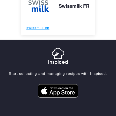
Swissmilk FR
swissmilk.ch
Start collecting and managing recipes with Inspiced.