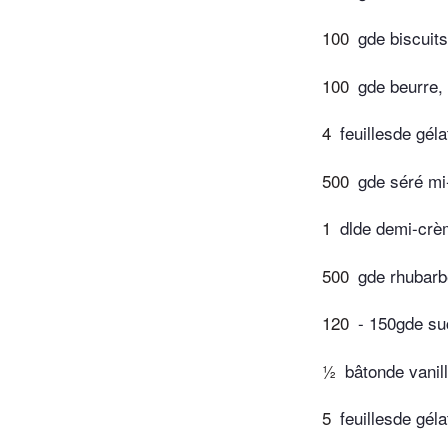
100
gde biscuits
100
gde beurre,
4
feuillesde géla
500
gde séré mi
1
dlde demi-crè
500
gde rhubarb
120
- 150gde su
½
bâtonde vanil
5
feuillesde géla