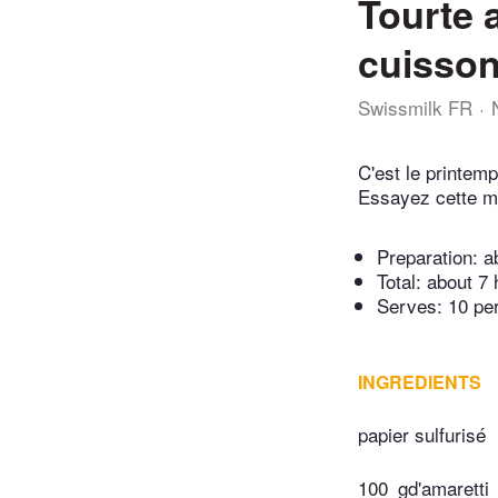
Tourte 
cuisson
Swissmilk FR
C'est le printem
Essayez cette ma
Preparation:
a
Total:
about 7 
Serves: 10 pe
INGREDIENTS
papier sulfurisé
100
gd'amaretti