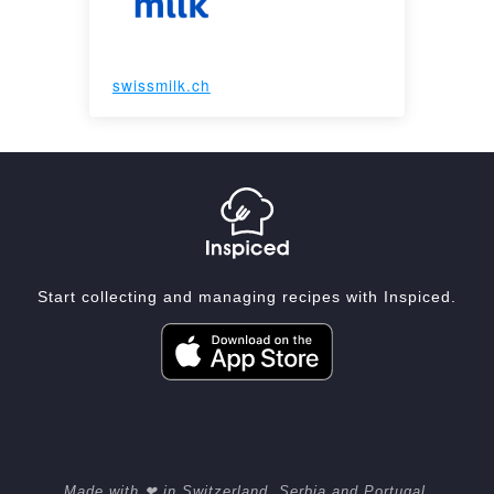
swissmilk.ch
Start collecting and managing recipes with Inspiced.
Made with ❤ in Switzerland, Serbia and Portugal.