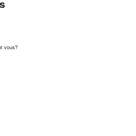
ns
nt vous?