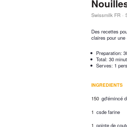
Nouille
Swissmilk FR
Des recettes pou
claires pour une 
Preparation:
3
Total:
30 minu
Serves: 1 per
INGREDIENTS
150
gd'émincé d
1
csde farine
1
pointe de cou