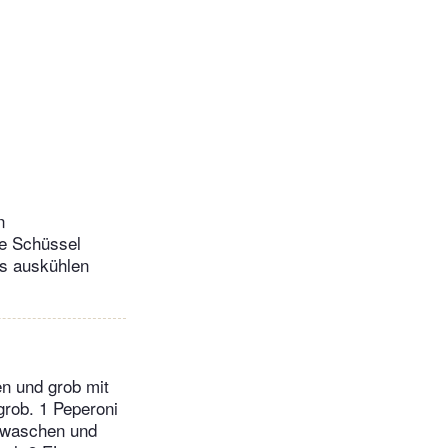
n
ne Schüssel
as auskühlen
n und grob mit
grob. 1 Peperoni
r waschen und