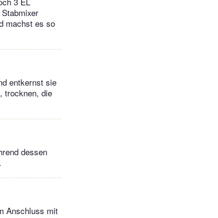
noch 3 EL
n Stabmixer
nd machst es so
nd entkernst sie
 trocknen, die
ährend dessen
n.
Im Anschluss mit