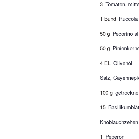
3
Tomaten, mitt
1 Bund
Ruccola
50 g
Pecorino al
50 g
Pinienkern
4 EL
Olivenöl
Salz, Cayennepfe
100 g
getrocknet
15
Basilikumblät
Knoblauchzehen
1
Peperoni