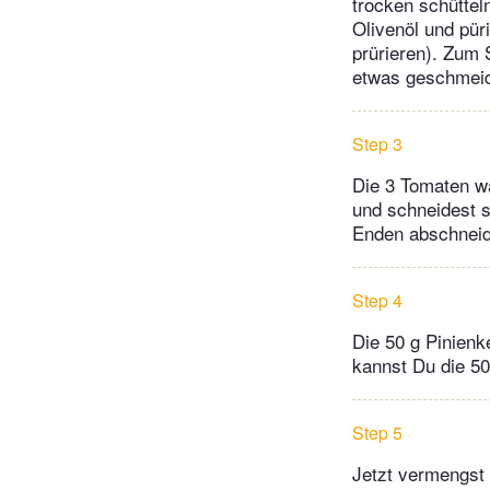
trocken schütteln
Olivenöl und püri
prürieren). Zum
etwas geschmeid
Step 3
Die 3 Tomaten wä
und schneidest s
Enden abschneid
Step 4
Die 50 g Pinienk
kannst Du die 50
Step 5
Jetzt vermengst 