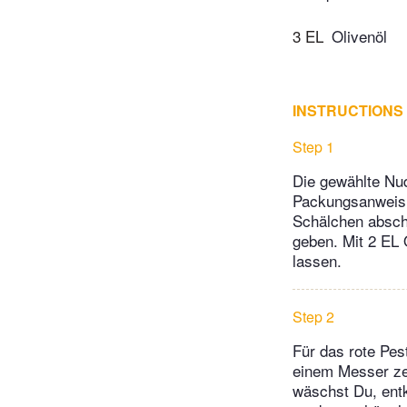
3 EL
Olivenöl
INSTRUCTIONS
Step 1
Die gewählte Nud
Packungsanweisu
Schälchen absch
geben. Mit 2 EL
lassen.
Step 2
Für das rote Pe
einem Messer zer
wäschst Du, entk