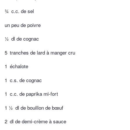
¾
c.c. de sel
un peu de poivre
½
dl de cognac
5
tranches de lard à manger cru
1
échalote
1
c.s. de cognac
1
c.c. de paprika mi-fort
1 ½
dl de bouillon de bœuf
2
dl de demi-crème à sauce