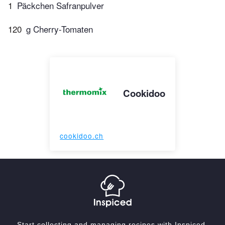
1
Päckchen Safranpulver
120
g Cherry-Tomaten
Cookidoo
cookidoo.ch
Start collecting and managing recipes with Inspiced.