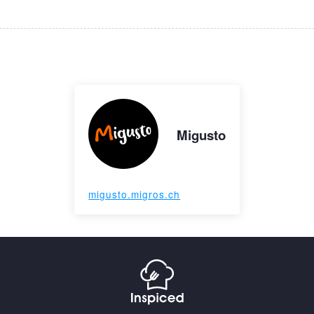
Migusto
migusto.migros.ch