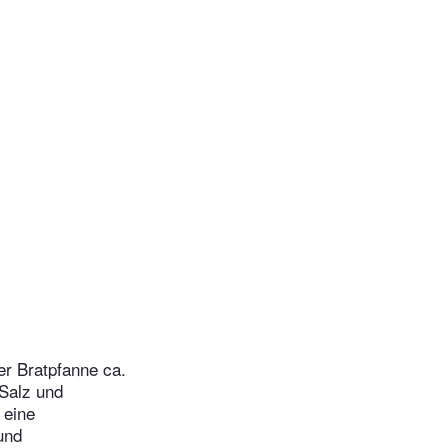
er Bratpfanne ca.
 Salz und
 eine
und