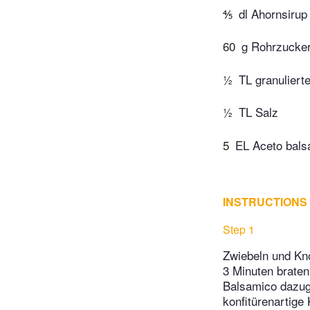
⅘
dl Ahornsirup
60
g Rohrzucke
½
TL granuliert
½
TL Salz
5
EL Aceto bals
INSTRUCTIONS
Step 1
Zwiebeln und Kno
3 Minuten braten
Balsamico dazuge
konfitürenartige