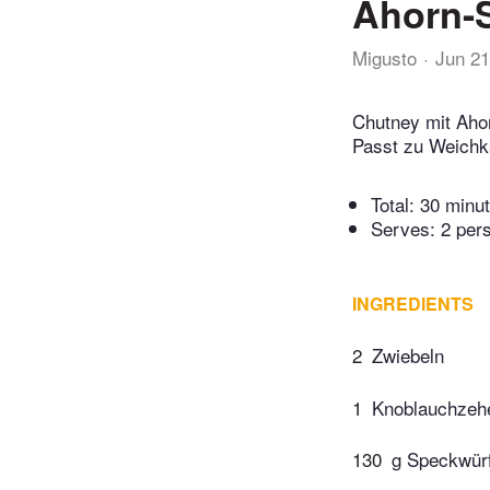
Ahorn-
Migusto
Jun 21
Chutney mit Ahor
Passt zu Weichkä
Total:
30 minu
Serves: 2 per
INGREDIENTS
2
Zwiebeln
1
Knoblauchzeh
130
g Speckwür