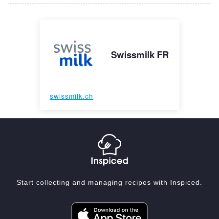
Swissmilk FR
swissmilk.ch
Start collecting and managing recipes with Inspiced.