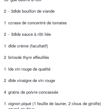
2
- 3dlde bouillon de viande
1
ccrase de concentré de tomates
2
- 3dlde sauce à rôti liée
1
dlde crème (facultatif)
2
brinsde thym effeuillés
1
lde vin rouge de qualité
2
dlde vinaigre de vin rouge
4
grains de poivre concassés
1
oignon piqué (1 feuille de laurier, 2 clous de girolfe)
coupé en deux