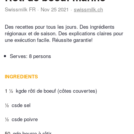
Swissmilk FR
Nov 25 2021
swissmilk.ch
Des recettes pour tous les jours. Des ingrédients
régionaux et de saison. Des explications claires pour
une exécution facile. Réussite garantie!
Serves: 8 persons
INGREDIENTS
1 ½
kgde rôti de boeuf (côtes couvertes)
½
csde sel
½
csde poivre
50
gde beurre à rôtir