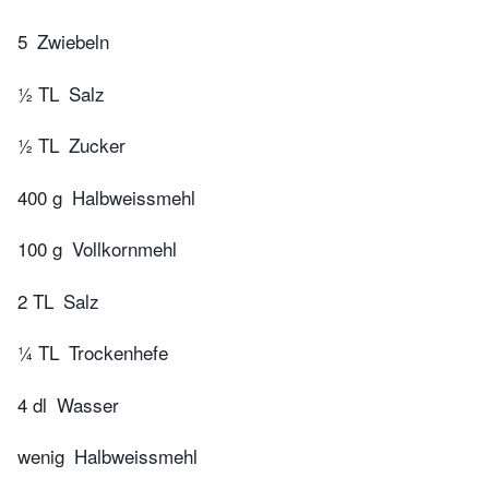
5
Zwiebeln
½ TL
Salz
½ TL
Zucker
400 g
Halbweissmehl
100 g
Vollkornmehl
2 TL
Salz
¼ TL
Trockenhefe
4 dl
Wasser
wenig
Halbweissmehl