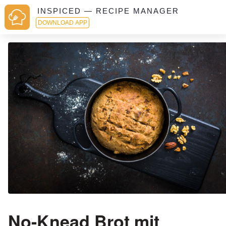
INSPICED — RECIPE MANAGER
DOWNLOAD APP
No-Knead Brot mit