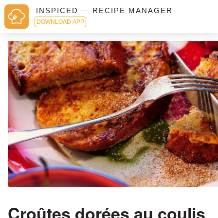
INSPICED — RECIPE MANAGER
DOWNLOAD APP
Croûtes dorées au coulis