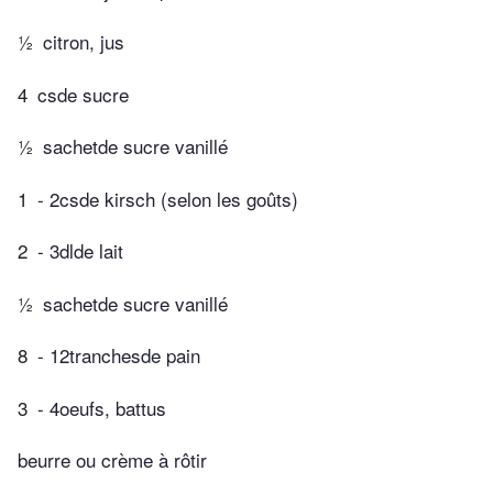
½
citron, jus
4
csde sucre
½
sachetde sucre vanillé
1
- 2csde kirsch (selon les goûts)
2
- 3dlde lait
½
sachetde sucre vanillé
8
- 12tranchesde pain
3
- 4oeufs, battus
beurre ou crème à rôtir