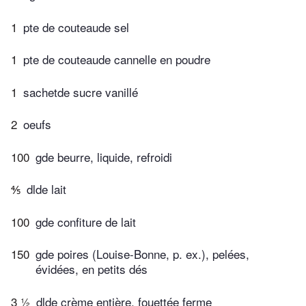
1
pte de couteaude sel
1
pte de couteaude cannelle en poudre
1
sachetde sucre vanillé
2
oeufs
100
gde beurre, liquide, refroidi
⅘
dlde lait
100
gde confiture de lait
150
gde poires (Louise-Bonne, p. ex.), pelées,
évidées, en petits dés
3 ½
dlde crème entière, fouettée ferme