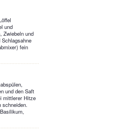
öffel
el und
n, Zwiebeln und
d Schlagsahne
bmixer) fein
 abspülen,
en und den Saft
 mittlerer Hitze
n schneiden.
-Basilikum,