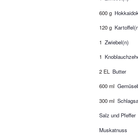
600 g
Hokkaidok
120 g
Kartoffel(
1
Zwiebel(n)
1
Knoblauchzeh
2 EL
Butter
600 ml
Gemüseb
300 ml
Schlags
Salz und Pfeffer
Muskatnuss