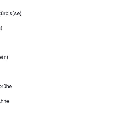
ürbis(se)
n)
e(n)
rühe
ahne