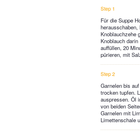
Step 1
Für die Suppe Ho
herausschaben, K
Knoblauchzehe gr
Knoblauch darin 
auffüllen, 20 Mi
pürieren, mit Sa
Step 2
Garnelen bis au
trocken tupfen. 
auspressen. Öl i
von beiden Seite
Garnelen mit Lim
Limettenschale u