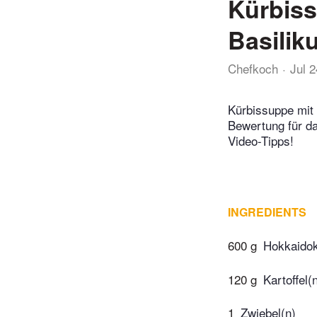
Kürbiss
Basilik
Chefkoch
Jul 
Kürbissuppe mit 
Bewertung für d
Video-Tipps!
INGREDIENTS
600 g
Hokkaidok
120 g
Kartoffel(
1
Zwiebel(n)