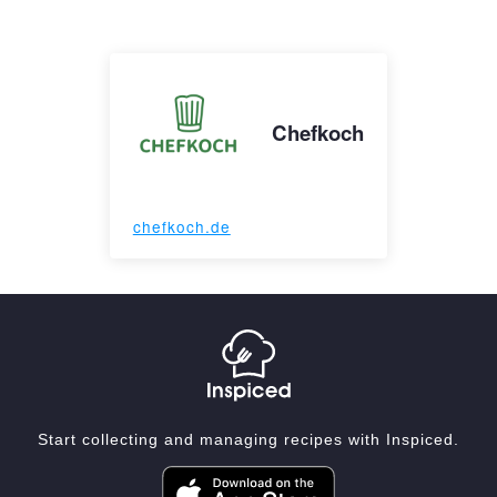
Chefkoch
chefkoch.de
Start collecting and managing recipes with Inspiced.