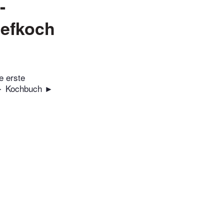
-
hefkoch
e erste
 ► Kochbuch ►