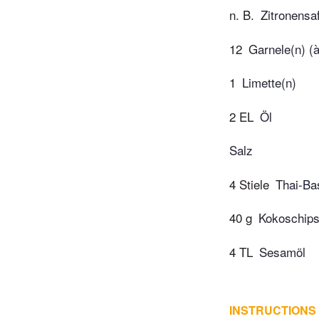
n. B.
Zitronensaf
12
Garnele(n) (à
1
Limette(n)
2 EL
Öl
Salz
4 Stiele
Thai-Ba
40 g
Kokoschip
4 TL
Sesamöl
INSTRUCTIONS