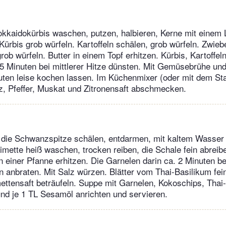
kkaidokürbis waschen, putzen, halbieren, Kerne mit einem L
ürbis grob würfeln. Kartoffeln schälen, grob würfeln. Zwieb
ob würfeln. Butter in einem Topf erhitzen. Kürbis, Kartoffel
5 Minuten bei mittlerer Hitze dünsten. Mit Gemüsebrühe un
nuten leise kochen lassen. Im Küchenmixer (oder mit dem Sta
lz, Pfeffer, Muskat und Zitronensaft abschmecken.
f die Schwanzspitze schälen, entdarmen, mit kaltem Wasser
Limette heiß waschen, trocken reiben, die Schale fein abreib
n einer Pfanne erhitzen. Die Garnelen darin ca. 2 Minuten bei
n anbraten. Mit Salz würzen. Blätter vom Thai-Basilikum fei
ettensaft beträufeln. Suppe mit Garnelen, Kokoschips, Thai
nd je 1 TL Sesamöl anrichten und servieren.