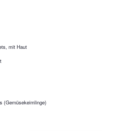
lets, mit Haut
t
ns (Gemüsekeimlinge)