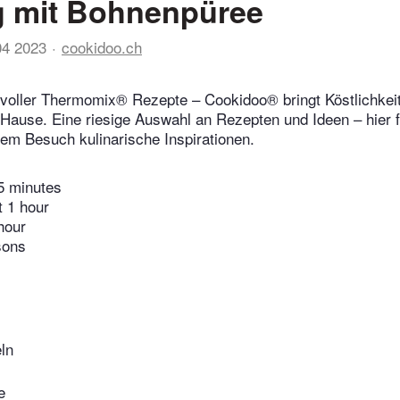
g mit Bohnenpüree
04 2023
cookidoo.ch
voller Thermomix® Rezepte – Cookidoo® bringt Köstlichkeit
 Hause. Eine riesige Auswahl an Rezepten und Ideen – hier f
edem Besuch kulinarische Inspirationen.
5 minutes
t 1 hour
hour
sons
ln
e