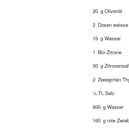
20
g Olivenöl
2
Dosen weisse
15
g Wasser
1
Bio-Zitrone
30
g Zitronensaf
2
Zweigchen Th
¼ TL Salz
600
g Wasser
160
g rote Zwie