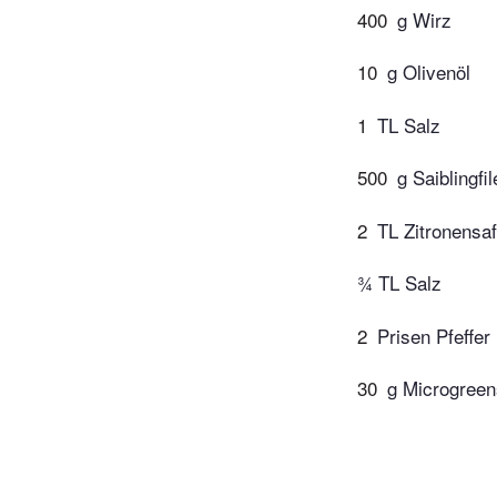
400
g Wirz
10
g Olivenöl
1
TL Salz
500
g Saiblingfi
2
TL Zitronensaf
¾ TL Salz
2
Prisen Pfeffer
30
g Microgree