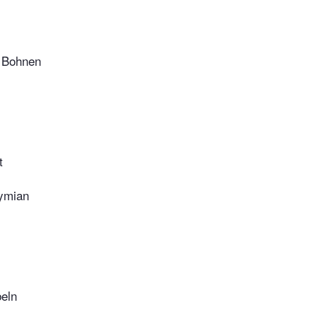
 Bohnen
t
ymian
beln