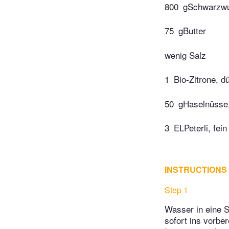
800
gSchwarzwu
75
gButter
wenig Salz
1
Bio-Zitrone, d
50
gHaselnüsse,
3
ELPeterli, fei
INSTRUCTIONS
Step 1
Wasser in eine 
sofort ins vorbe