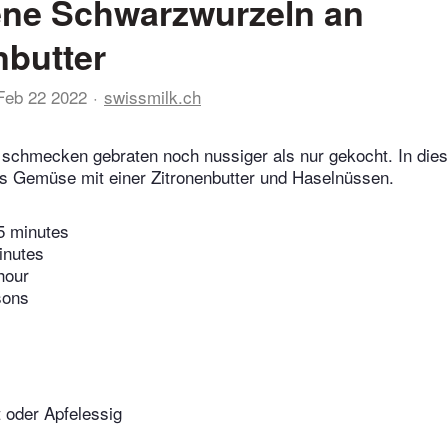
ene Schwarzwurzeln an
nbutter
Feb 22 2022
swissmilk.ch
schmecken gebraten noch nussiger als nur gekocht. In di
as Gemüse mit einer Zitronenbutter und Haselnüssen.
5 minutes
inutes
hour
sons
 oder Apfelessig