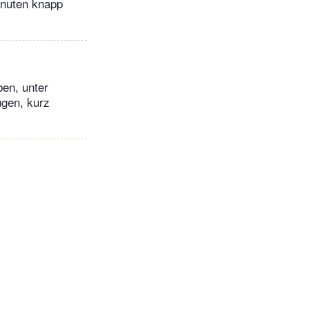
inuten knapp
ben, unter
ügen, kurz