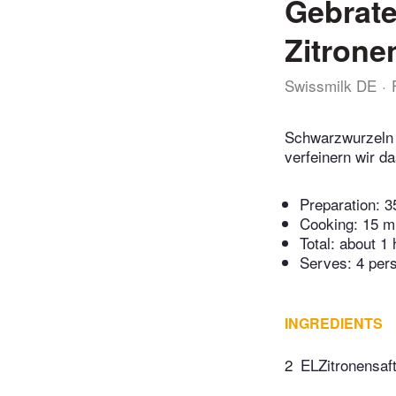
Gebrat
Zitrone
Swissmilk DE
Schwarzwurzeln 
verfeinern wir d
Preparation:
3
Cooking:
15 m
Total:
about 1 
Serves: 4 per
INGREDIENTS
2
ELZitronensaft