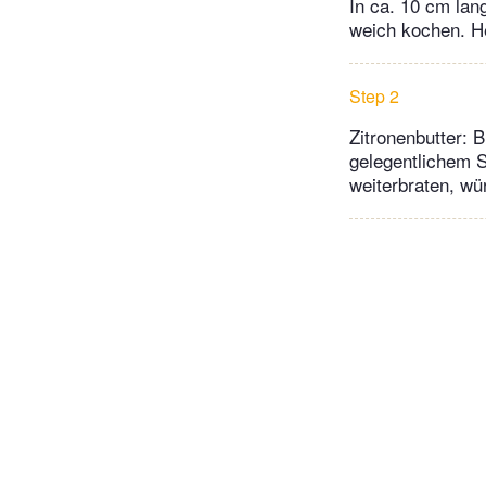
In ca. 10 cm la
weich kochen. H
Step 2
Zitronenbutter: 
gelegentlichem S
weiterbraten, wü