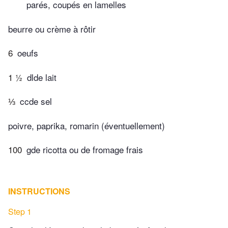
parés, coupés en lamelles
beurre ou crème à rôtir
6
oeufs
1 ½
dlde lait
⅓
ccde sel
poivre, paprika, romarin (éventuellement)
100
gde ricotta ou de fromage frais
INSTRUCTIONS
Step 1