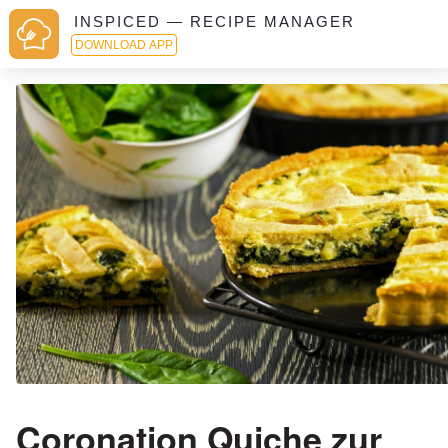
INSPICED — RECIPE MANAGER
DOWNLOAD APP
Coronation Quiche zur