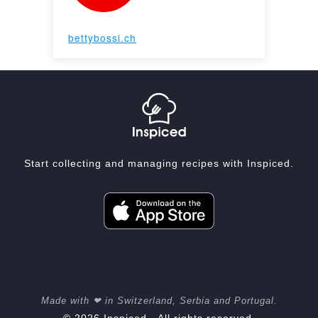
bettybossi.ch
Start collecting and managing recipes with Inspiced.
Made with ❤ in Switzerland, Serbia and Portugal.