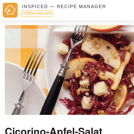
INSPICED — RECIPE MANAGER
DOWNLOAD APP
Cicorino-Apfel-Salat