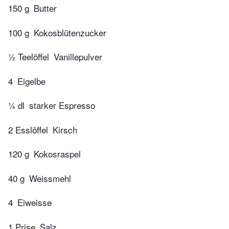
150 g
Butter
100 g
Kokosblütenzucker
½ Teelöffel
Vanillepulver
4
Eigelbe
¼ dl
starker Espresso
2 Esslöffel
Kirsch
120 g
Kokosraspel
40 g
Weissmehl
4
Eiweisse
1 Prise
Salz