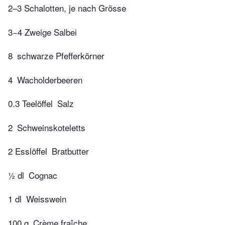
2–3 Schalotten, je nach Grösse
3−4 Zweige Salbei
8
schwarze Pfefferkörner
4
Wacholderbeeren
0.3 Teelöffel
Salz
2
Schweinskoteletts
2 Esslöffel
Bratbutter
½ dl
Cognac
1 dl
Weisswein
100 g
Crème fraîche