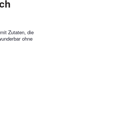
ach
it Zutaten, die
 wunderbar ohne