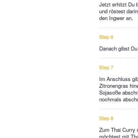
Jetzt erhitzt Du
und röstest dari
den Ingwer an.
Step 6
Danach gibst Du
Step 7
Im Anschluss gib
Zitronengras hin
Sojasoße abschm
nochmals abschme
Step 8
Zum Thai Curry s
möchtest mit Tha