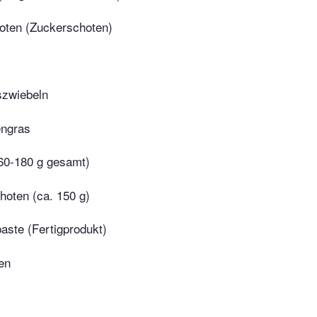
oten (Zuckerschoten)
szwiebeln
engras
60-180 g gesamt)
hoten (ca. 150 g)
paste (Fertigprodukt)
en