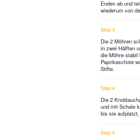
Enden ab und teil
wiederum von der
Step 3
Die 2 Möhren sch
in zwei Hälften 
die Möhre stabil
Paprikaschote wä
Stifte.
Step 4
Die 2 Knoblauch
und mit Schale k
bis sie aufplatz
Step 5