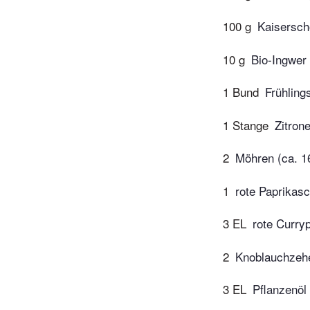
100 g
Kaisersch
10 g
Bio-Ingwer
1 Bund
Frühling
1 Stange
Zitron
2
Möhren (ca. 1
1
rote Paprikasc
3 EL
rote Curry
2
Knoblauchzeh
3 EL
Pflanzenöl