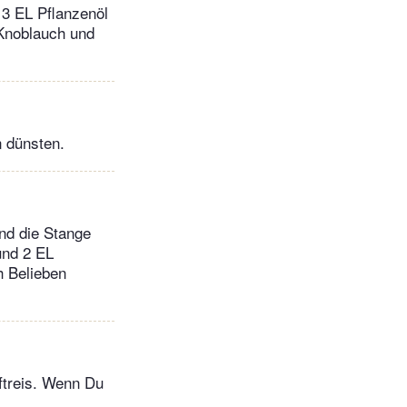
 3 EL Pflanzenöl
 Knoblauch und
 dünsten.
nd die Stange
und 2 EL
h Belieben
ftreis. Wenn Du