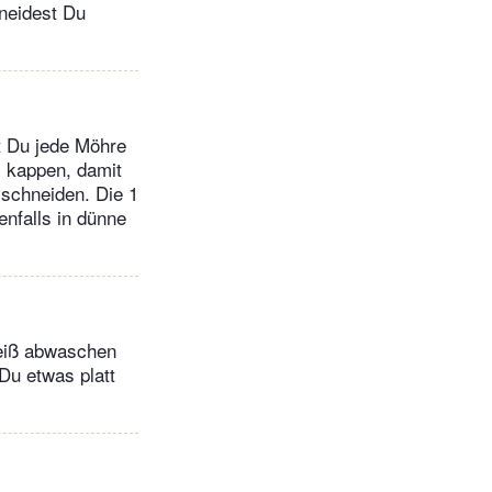
hneidest Du
t Du jede Möhre
. kappen, damit
 schneiden. Die 1
enfalls in dünne
heiß abwaschen
Du etwas platt