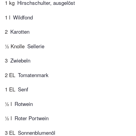
1 kg
Hirschschulter, ausgelöst
1 l
Wildfond
2
Karotten
½ Knolle
Sellerie
3
Zwiebeln
2 EL
Tomatenmark
1 EL
Senf
½ l
Rotwein
½ l
Roter Portwein
3 EL
Sonnenblumenöl