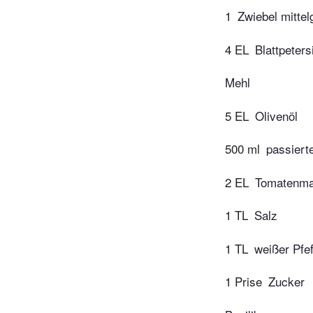
1
Zwiebel mittel
4 EL
Blattpetersi
Mehl
5 EL
Olivenöl
500 ml
passiert
2 EL
Tomatenma
1 TL
Salz
1 TL
weißer Pfef
1 Prise
Zucker