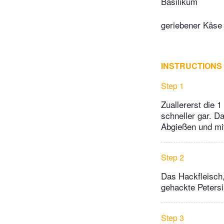
Basilikum
geriebener Käse
INSTRUCTIONS
Step 1
Zuallererst die 
schneller gar. D
Abgießen und mi
Step 2
Das Hackfleisch, 
gehackte Petersi
Step 3