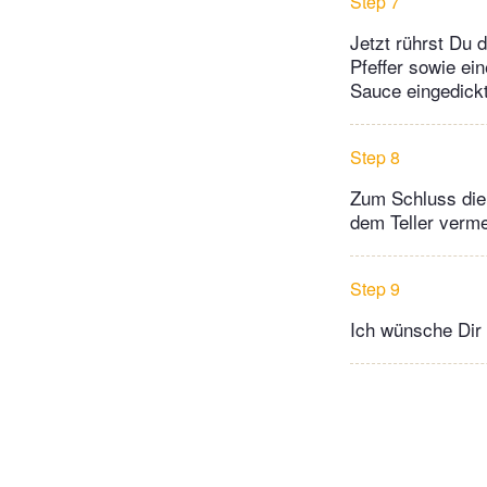
Step 7
Jetzt rührst Du 
Pfeffer sowie ei
Sauce eingedickt
Step 8
Zum Schluss die
dem Teller verm
Step 9
Ich wünsche Dir