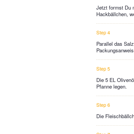
Jetzt formst Du
Hackbällchen, we
Step 4
Parallel das Sal
Packungsanweis
Step 5
Die 5 EL Olivenö
Pfanne legen.
Step 6
Die Fleischbällc