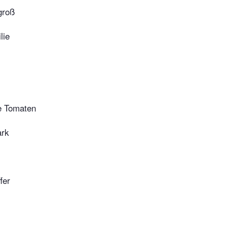
groß
lie
e Tomaten
rk
fer