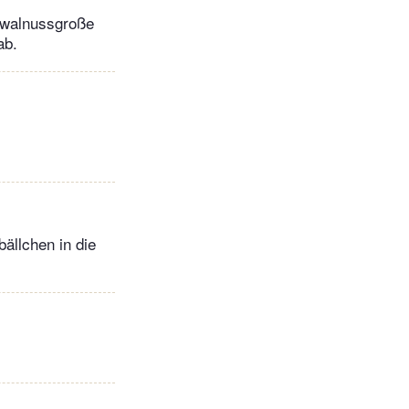
 walnussgroße
ab.
bällchen in die