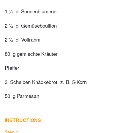
1 ½
dl Sonnenblumenöl
2 ½
dl Gemüsebouillon
2 ½
dl Vollrahm
80
g gemischte Kräuter
Pfeffer
3
Scheiben Knäckebrot, z. B. 5-Korn
50
g Parmesan
INSTRUCTIONS
Step 1