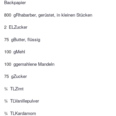
Backpapier
800
gRhabarber, gerüstet, in kleinen Stücken
2
ELZucker
75
gButter, flüssig
100
gMehl
100
ggemahlene Mandeln
75
gZucker
¾
TLZimt
¾
TLVanillepulver
¾
TLKardamom