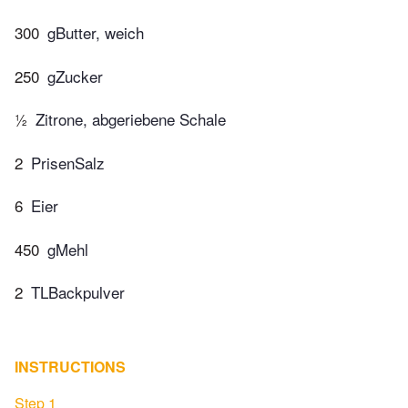
300
gButter, weich
250
gZucker
½
Zitrone, abgeriebene Schale
2
PrisenSalz
6
Eier
450
gMehl
2
TLBackpulver
INSTRUCTIONS
Step 1