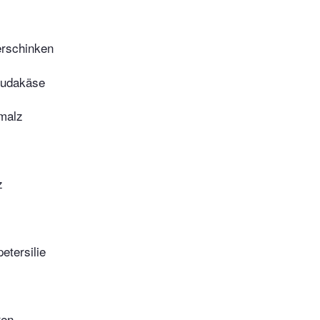
erschinken
oudakäse
malz
z
etersilie
ren