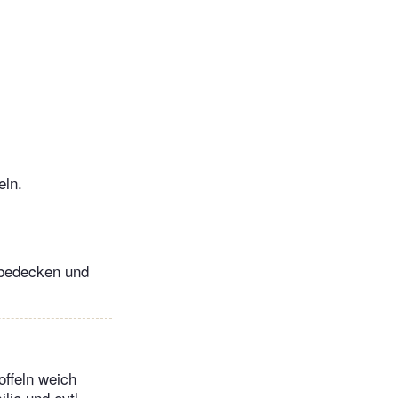
eln.
 bedecken und
offeln weich
lie und evtl.