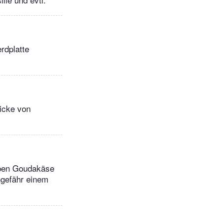
rdplatte
Dicke von
iben Goudakäse
ngefähr einem