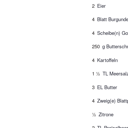
2
Eier
4
Blatt Burgund
4
Scheibe(n) G
250
g Buttersch
4
Kartoffeln
1 ½
TL Meersal
3
EL Butter
4
Zweig(e) Blattp
½
Zitrone
2
TL Preiselbee