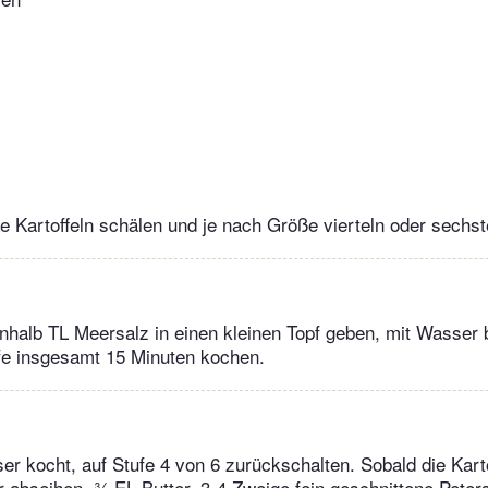
e Kartoffeln schälen und je nach Größe vierteln oder sechst
nhalb TL Meersalz in einen kleinen Topf geben, mit Wasser
fe insgesamt 15 Minuten kochen.
r kocht, auf Stufe 4 von 6 zurückschalten. Sobald die Kart
 abseihen, ¾ EL Butter, 3-4 Zweige fein geschnittene Petersi