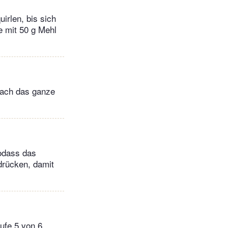
irlen, bis sich
e mit 50 g Mehl
nach das ganze
odass das
udrücken, damit
ufe 5 von 6