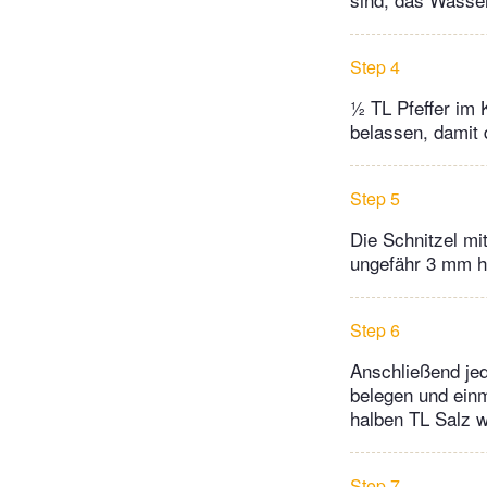
Step 4
½ TL Pfeffer im 
belassen, damit d
Step 5
Die Schnitzel mi
ungefähr 3 mm h
Step 6
Anschließend je
belegen und einm
halben TL Salz 
Step 7