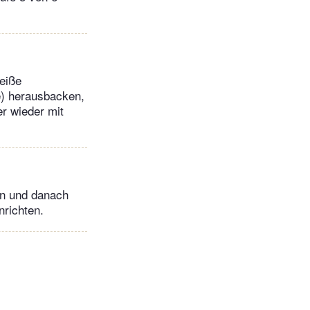
eiße
e) herausbacken,
r wieder mit
en und danach
nrichten.