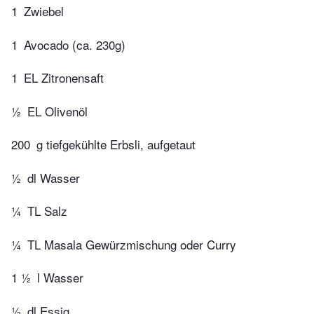
1
Zwiebel
1
Avocado (ca. 230g)
1
EL Zitronensaft
½
EL Olivenöl
200
g tiefgekühlte Erbsli, aufgetaut
½
dl Wasser
¼
TL Salz
¼
TL Masala Gewürzmischung oder Curry
1 ½
l Wasser
½
dl Essig