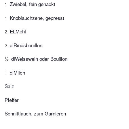
1
Zwiebel, fein gehackt
1
Knoblauchzehe, gepresst
2
ELMehl
2
dlRindsbouillon
½
dlWeisswein oder Bouillon
1
dlMilch
Salz
Pfeffer
Schnittlauch, zum Garnieren