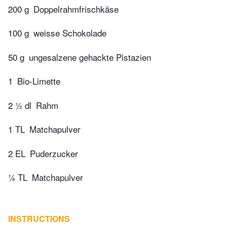
200 g
Doppelrahmfrischkäse
100 g
weisse Schokolade
50 g
ungesalzene gehackte Pistazien
1
Bio-Limette
2 ½ dl
Rahm
1 TL
Matchapulver
2 EL
Puderzucker
¼ TL
Matchapulver
INSTRUCTIONS